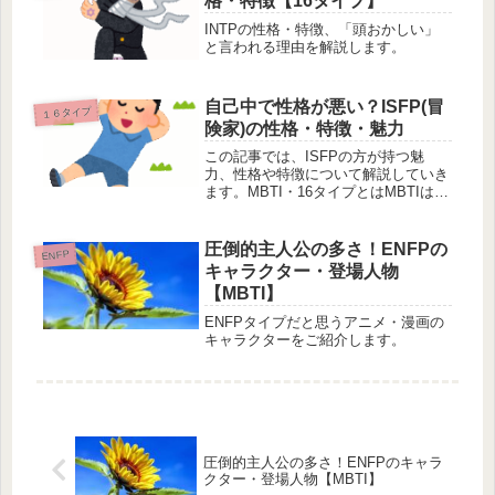
格・特徴【16タイプ】
INTPの性格・特徴、「頭おかしい」
と言われる理由を解説します。
自己中で性格が悪い？ISFP(冒
１６タイプ
険家)の性格・特徴・魅力
この記事では、ISFPの方が持つ魅
力、性格や特徴について解説していき
ます。MBTI・16タイプとはMBTIは
『Myers-Briggs Type Indicator』の略
で、ユング心理学を元にブリックス氏
とマイヤーズ氏が完成させた16タイ
圧倒的主人公の多さ！ENFPの
ENFP
プ...
キャラクター・登場人物
【MBTI】
ENFPタイプだと思うアニメ・漫画の
キャラクターをご紹介します。
圧倒的主人公の多さ！ENFPのキャラ
クター・登場人物【MBTI】